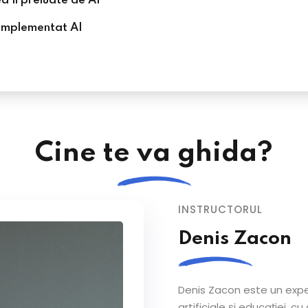
a fi preluate de AI
 implementat AI
Cine te va ghida?
INSTRUCTORUL
Denis Zacon
Denis Zacon este un expe
artificiale și educației, c