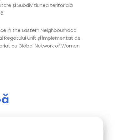
are și Subdiviziunea teritorială
ă.
ence in the Eastern Neighbourhood
 al Regatului Unit și implementat de
neriat cu Global Network of Women
bă