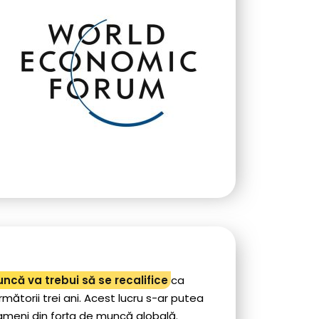
ncă va trebui să se recalifice
ca
mătorii trei ani. Acest lucru s-ar putea
 oameni din forța de muncă globală.