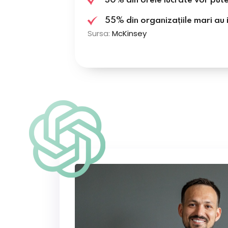
30% din orele lucrate vor pute
55% din organizațiile mari au
Sursa:
McKinsey