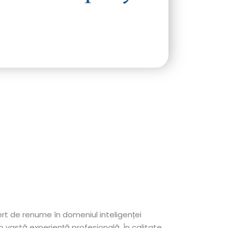
rt de renume în domeniul inteligenței
u o vastă experiență profesională. În calitate