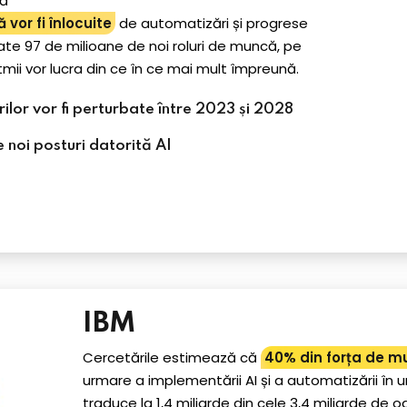
că
vor fi înlocuite
de automatizări și progrese
eate 97 de milioane de noi roluri de muncă, pe
tmii vor lucra din ce în ce mai mult împreună.
lor vor fi perturbate între 2023 și 2028
 noi posturi datorită AI​
IBM
Cercetările estimează că
40% din forța de mu
urmare a implementării AI și a automatizării în ur
traduce la 1,4 miliarde din cele 3,4 miliarde de