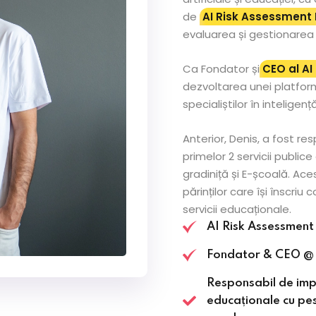
de
AI Risk Assessment 
evaluarea și gestionarea ri
Ca Fondator și
CEO al AI
dezvoltarea unei platfor
specialiștilor în inteligență
Anterior, Denis, a fost r
primelor 2 servicii publice
gradiniță și E-școală. Ace
părinților care își înscriu c
servicii educaționale.
AI Risk Assessment
Fondator & CEO @
Responsabil de im
educaționale cu pes