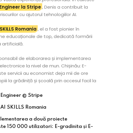
Engineer la Stripe
, Denis a contribuit la
scurilor cu ajutorul tehnologiilor AI.
 SKILLS Romania
, el a fost pionier în
me educaționale de top, dedicată formării
 artificială.
esponsabil de elaborarea și implementarea
 electronice la nivel de mun. Chișinău: E-
ste servicii au economist deja mii de ore
opiii la grădiniță și școală prin accesul facil la
 Engineer @ Stripe
 AI SKILLS Romania
plementarea a două proiecte
te 150 000 utilizatori: E-gradinita și E-