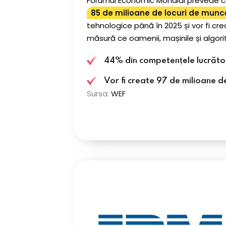
Forumul Economic Mondial prevede 
85 de milioane de locuri de muncă 
tehnologice până în 2025 și vor fi cr
măsură ce oamenii, mașinile și algori
44% din competențele lucrători
Vor fi create 97 de milioane de
Sursa:
WEF